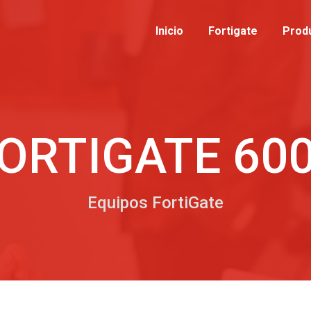
Inicio
Inicio
Fortigate
Fortigate
Prod
Pro
ORTIGATE 60
Equipos FortiGate